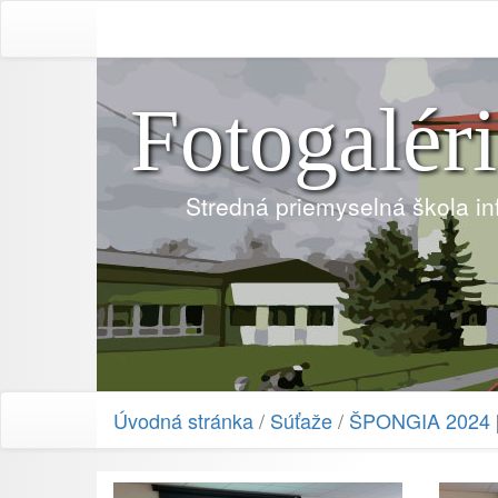
Fotogalér
Stredná priemyselná škola i
Úvodná stránka
/
Súťaže
/
ŠPONGIA 2024