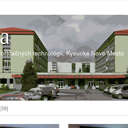
ia
nformačných technológií, Kysucké Nové Mesto
[39]