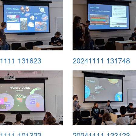
1111 131623
20241111 131748
1111 101322
20241111 123123