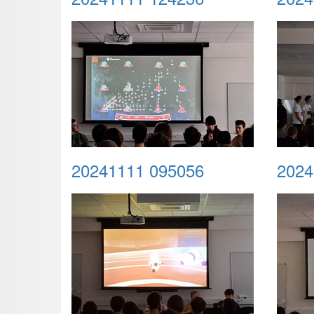
20241111 095056
2024