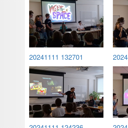
20241111 132701
2024
20241111 124236
2024