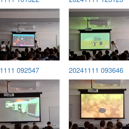
1111 092547
20241111 093646