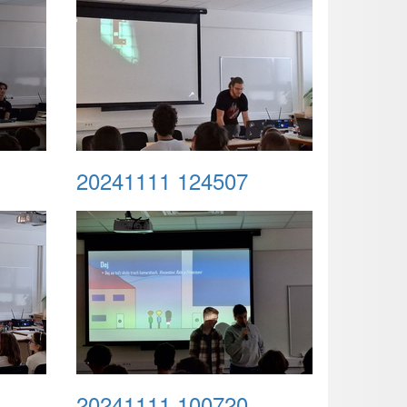
20241111 124507
20241111 100720