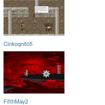
Cinkognito5
FifthMay2