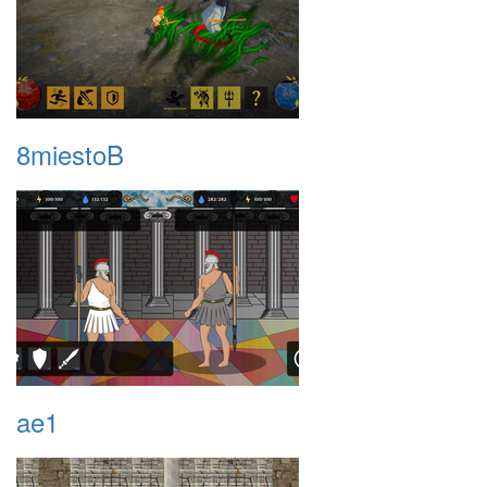
8miestoB
ae1