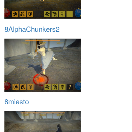
8AlphaChunkers2
8miesto