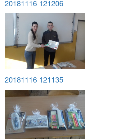
20181116 121206
20181116 121135