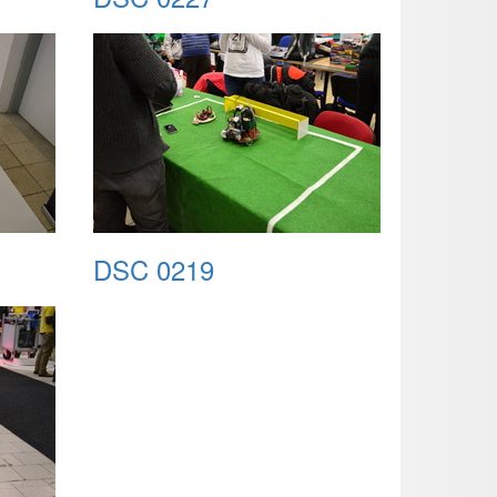
DSC 0219