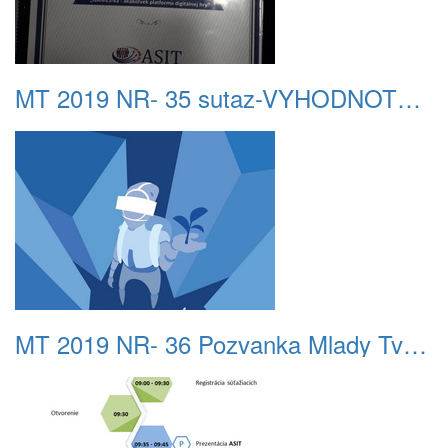
MT 2019 NR- 35 sutaz-VYHODNOTENIE 01 DIPLOM 1.MIESTO
MT 2019 NR- 36 Pozvanka Mlady Tvorca 2019