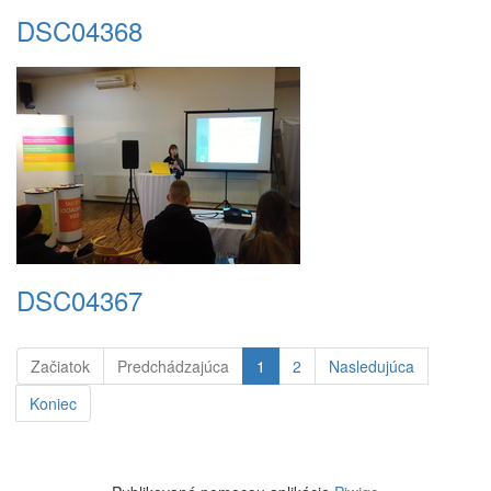
DSC04368
DSC04367
Začiatok
Predchádzajúca
1
2
Nasledujúca
Koniec