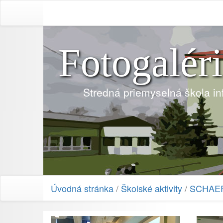
Fotogalér
Stredná priemyselná škola i
Úvodná stránka
/
Školské aktivity
/
SCHAEF