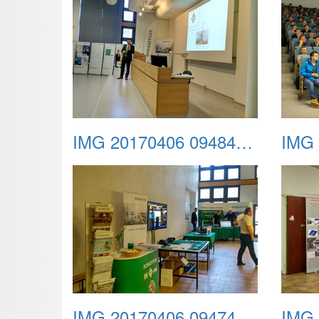
IMG 20170406 094843 HDR
IMG 20170406 094749 HDR