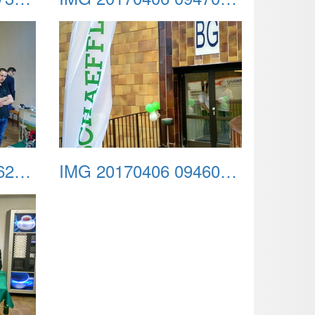
IMG 20170406 094626 HDR
IMG 20170406 094603 HDR