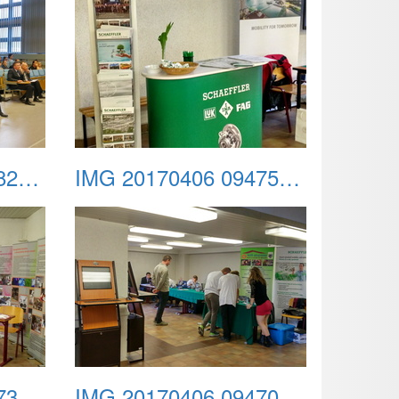
IMG 20170406 094829 HDR
IMG 20170406 094757 HDR
IMG 20170406 094739 HDR
IMG 20170406 094702 HDR