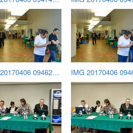
IMG 20170406 094629 HDR