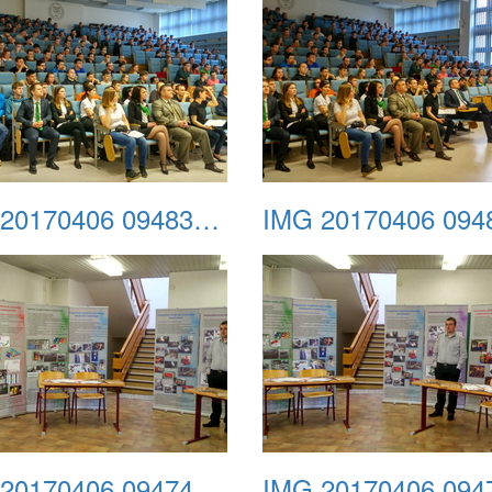
IMG 20170406 094834 HDR
IMG 20170406 094742 HDR