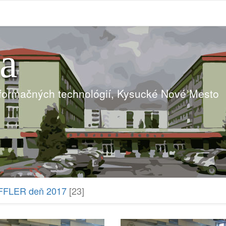
ia
nformačných technológií, Kysucké Nové Mesto
FLER deň 2017
[23]