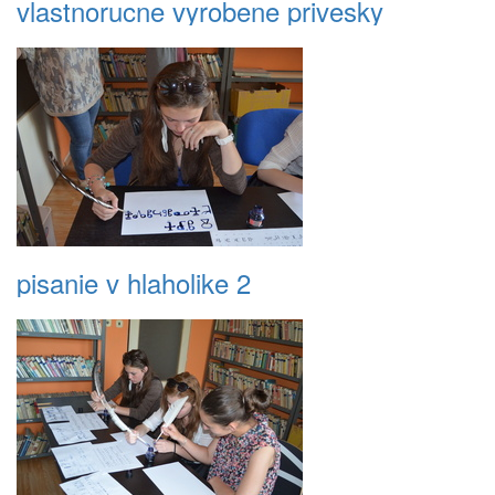
vlastnorucne vyrobene privesky
pisanie v hlaholike 2