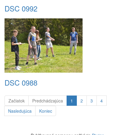
DSC 0992
DSC 0988
Začiatok
Predchádzajúca
1
2
3
4
Nasledujúca
Koniec