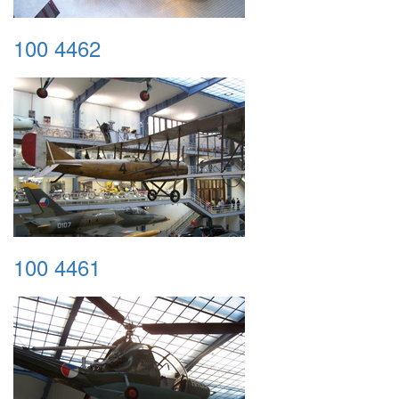
100 4462
100 4461