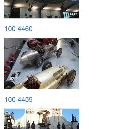
100 4460
100 4459