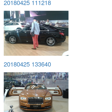
20180425 111218
20180425 133640