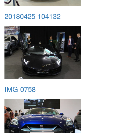
20180425 104132
IMG 0758