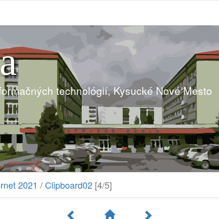
ia
nformačných technológií, Kysucké Nové Mesto
ernet 2021
/
Clipboard02
[4/5]