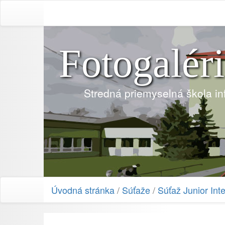
Fotogalér
Stredná priemyselná škola i
Úvodná stránka
/
Súťaže
/
Súťaž Junior Int