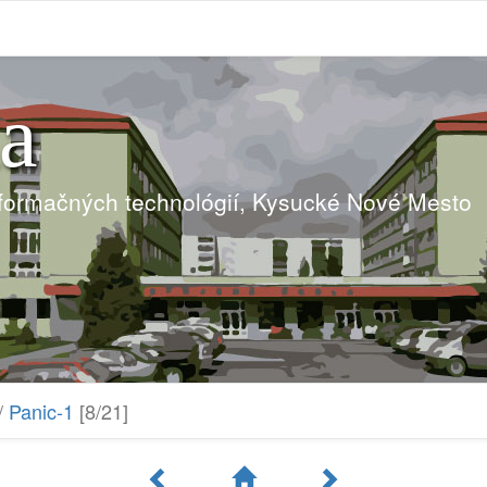
ia
nformačných technológií, Kysucké Nové Mesto
/
Panic-1
[8/21]