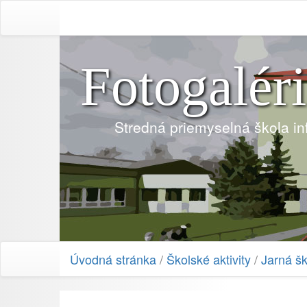
Fotogalér
Stredná priemyselná škola i
Úvodná stránka
/
Školské aktivity
/
Jarná š