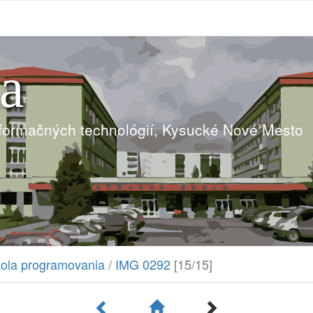
ia
nformačných technológií, Kysucké Nové Mesto
kola programovania
/
IMG 0292
[15/15]