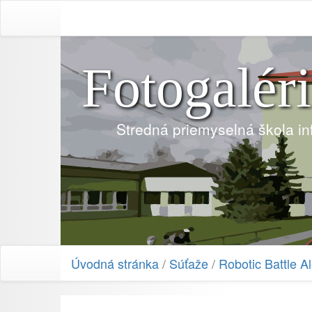
Fotogalér
Stredná priemyselná škola i
Úvodná stránka
/
Súťaže
/
Robotic Battle A