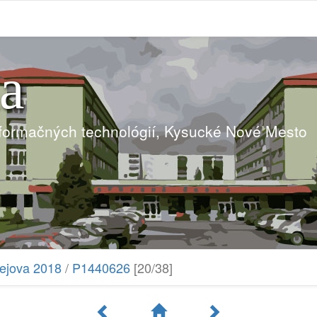
ia
nformačných technológií, Kysucké Nové Mesto
lejova 2018
/
P1440626
[20/38]