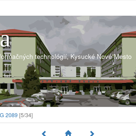
ia
nformačných technológií, Kysucké Nové Mesto
G 2089
[5/34]