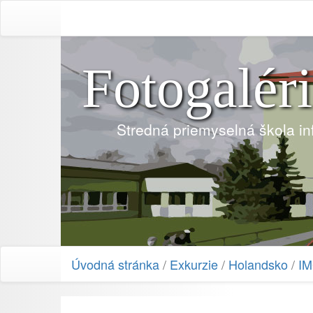
Fotogalér
Stredná priemyselná škola i
Úvodná stránka
/
Exkurzie
/
Holandsko
/
IM