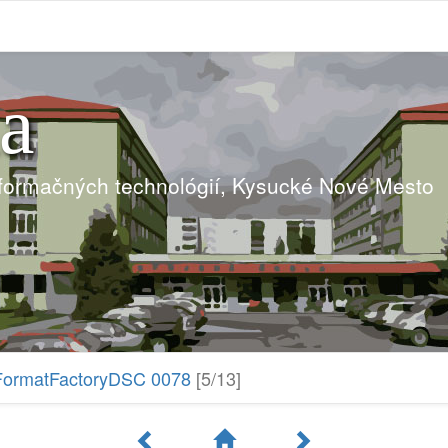
ia
nformačných technológií, Kysucké Nové Mesto
FormatFactoryDSC 0078
[5/13]