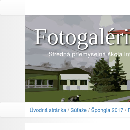
Fotogalér
Stredná priemyselná škola i
Úvodná stránka
/
Súťaže
/
Špongia 2017
/