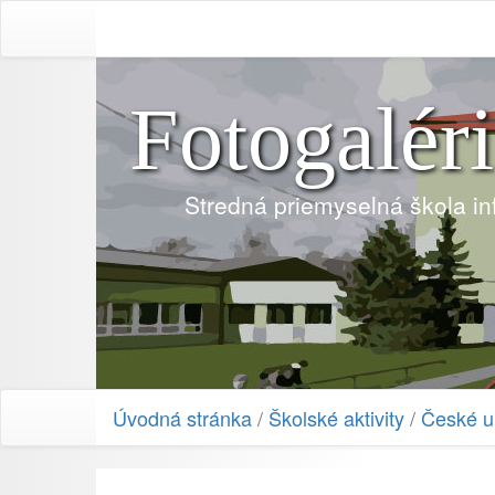
Fotogalér
Stredná priemyselná škola i
Úvodná stránka
/
Školské aktivity
/
České u