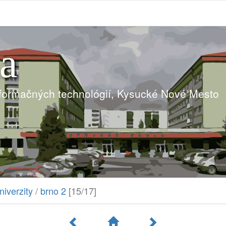
ia
nformačných technológií, Kysucké Nové Mesto
niverzity
/
brno 2
[15/17]