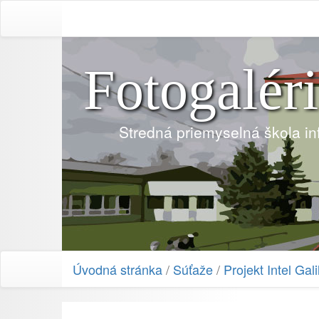
Fotogalér
Stredná priemyselná škola i
Úvodná stránka
/
Súťaže
/
Projekt Intel Gal