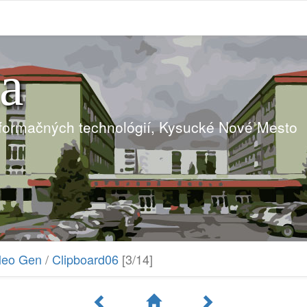
ia
nformačných technológií, Kysucké Nové Mesto
ileo Gen
/
Clipboard06
[3/14]