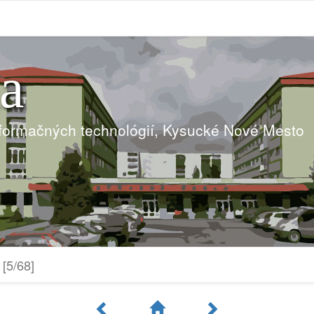
ia
nformačných technológií, Kysucké Nové Mesto
[5/68]