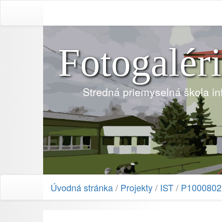
Fotogalér
Stredná priemyselná škola i
Úvodná stránka
/
Projekty
/
IST
/
P1000802