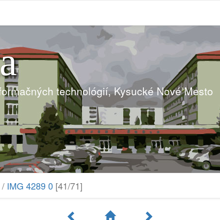
ia
nformačných technológií, Kysucké Nové Mesto
/
IMG 4289 0
[41/71]