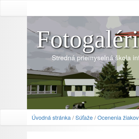
Fotogalér
Stredná priemyselná škola i
Úvodná stránka
/
Súťaže
/
Ocenenia žiakov