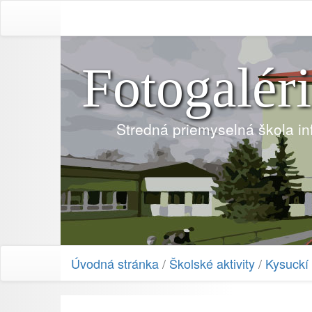
Fotogalér
Stredná priemyselná škola i
Úvodná stránka
/
Školské aktivity
/
Kysuckí 