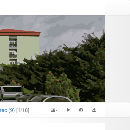
rec (9)
[1/18]