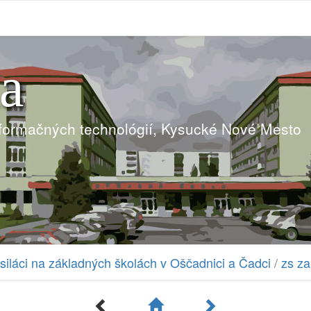
ia
nformačných technológií, Kysucké Nové Mesto
siláci na základných školách v Oščadnici a Čadci
/
zs za