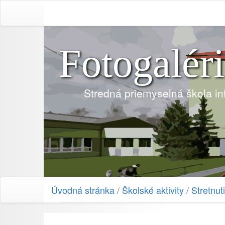
Fotogalér
Stredná priemyselná škola i
Úvodná stránka
/
Školské aktivity
/
Stretnu