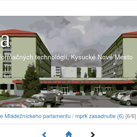
ia
nformačných technológií, Kysucké Nové Mesto
tie Mládežníckeho parlamentu
/
mprk zasadnutie (6)
[6/6]