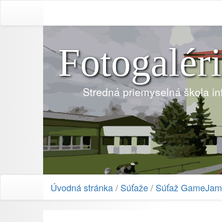
Fotogalér
Stredná priemyselná škola i
Úvodná stránka
/
Súťaže
/
Súťaž GameJam