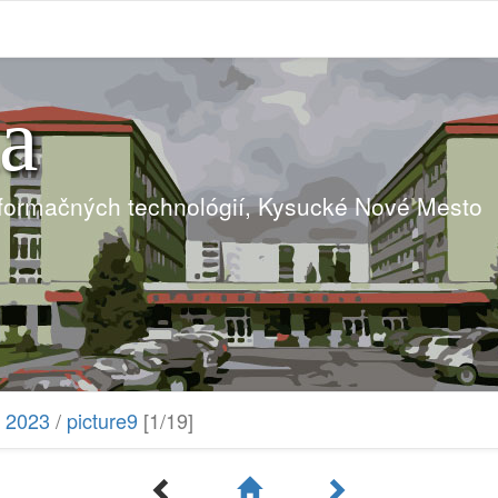
ia
nformačných technológií, Kysucké Nové Mesto
 2023
/
picture9
[1/19]